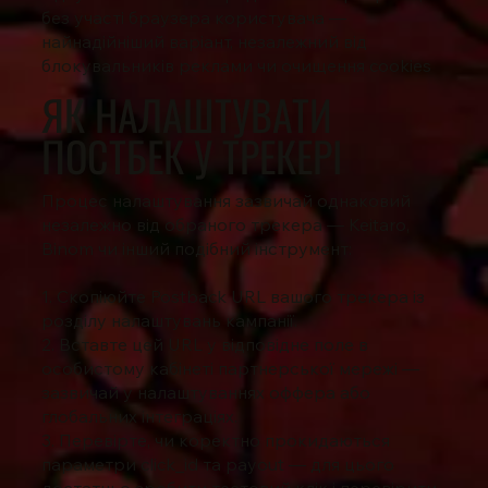
без участі браузера користувача —
найнадійніший варіант, незалежний від
блокувальників реклами чи очищення cookies
ЯК НАЛАШТУВАТИ
ПОСТБЕК У ТРЕКЕРІ
Процес налаштування зазвичай однаковий
незалежно від обраного трекера — Keitaro,
Binom чи інший подібний інструмент:
1. Скопіюйте Postback URL вашого трекера із
розділу налаштувань кампанії.
2. Вставте цей URL у відповідне поле в
особистому кабінеті партнерської мережі —
зазвичай у налаштуваннях оффера або
глобальних інтеграціях.
3. Перевірте, чи коректно прокидаються
параметри click_id та payout — для цього