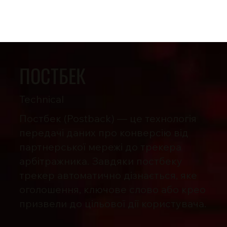
ПОСТБЕК
Technical
Постбек (Postback) — це технологія
передачі даних про конверсію від
партнерської мережі до трекера
арбітражника. Завдяки постбеку
трекер автоматично дізнається, яке
оголошення, ключове слово або крео
призвели до цільової дії користувача.