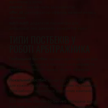
відхилена, у холді
payout:
сума виплати за конверсію
offer_id:
ідентифікатор оффера, на який велась
реклама
sub1–sub5:
додаткові параметри для
деталізації: гео, джерело, конкретне крео
ТИПИ ПОСТБЕКІВ У
РОБОТІ АРБІТРАЖНИКА
Глобальний постбек:
налаштовується один раз
для всього акаунта в партнерській мережі та
передає конверсії одразу по всіх офферах
Локальний постбек:
конфігурується окремо
для кожного оффера, що дозволяє передавати
різні набори параметрів для різних кампаній
S2S постбек (Server-to-Server):
передача даних
відбувається безпосередньо між серверами,