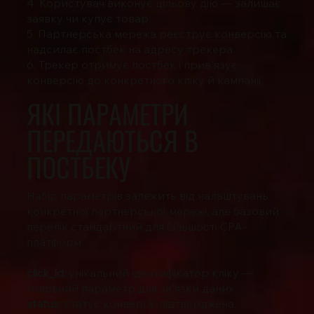
4. Користувач виконує цільову дію — залишає
заявку чи купує товар.
5. Партнерська мережа реєструє конверсію та
надсилає постбек на адресу трекера.
6. Трекер отримує постбек і прив'язує
конверсію до конкретного кліку й кампанії.
ЯКІ ПАРАМЕТРИ
ПЕРЕДАЮТЬСЯ В
ПОСТБЕКУ
Набір параметрів залежить від налаштувань
конкретної партнерської мережі, але базовий
перелік стандартний для більшості CPA-
платформ:
click_id:
унікальний ідентифікатор кліку —
головний параметр для зв'язки даних
status:
статус конверсії: підтверджена,