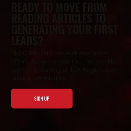
READY TO MOVE FROM
READING ARTICLES TO
GENERATING YOUR FIRST
LEADS?
ENSO TRAFFIC has exclusive Nutra
offers, its own production, and weekly
payments starting at $50. Registration
takes a few minutes.
SIGN UP