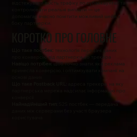
відстежувати якість трафіку по субаккаунтах та
контролювати реальні виплати — це
допомагає вчасно помітити можливий шейв з
боку партнерки.
КОРОТКО ПРО ГОЛОВНЕ
Що таке постбек:
технологія передачі даних
про конверсію від партнерки до трекера
Навіщо потрібен:
щоб точно знати, яка реклама
принесла конверсію, і оптимізувати кампанії на
основі даних
Що таке Postback URL:
адреса трекера, на яку
партнерська мережа надсилає інформацію про
конверсії
Найнадійніший тип:
S2S постбек — передача
даних між серверами без участі браузера
користувача