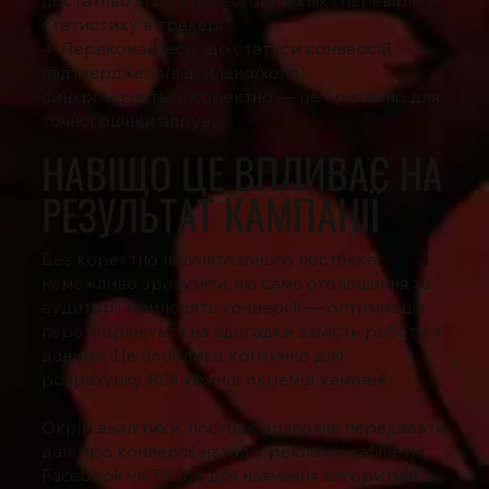
достатньо зробити тестовий клік і перевірити
статистику в трекері.
4. Переконайтесь, що статуси конверсій
(підтверджено/відхилено/холд)
синхронізуються коректно — це критично для
точної оцінки
апруву
.
НАВІЩО ЦЕ ВПЛИВАЄ НА
РЕЗУЛЬТАТ КАМПАНІЇ
Без коректно налаштованого постбека
неможливо зрозуміти, які саме оголошення та
аудиторії приносять конверсії — оптимізація
перетворюється на здогадки замість роботи з
даними. Це особливо критично для
розрахунку
ROI
кожної окремої кампанії.
Окрім аналітики, постбек дозволяє передавати
дані про конверсії назад у рекламні кабінети
Facebook чи TikTok для навчання алгоритмів,