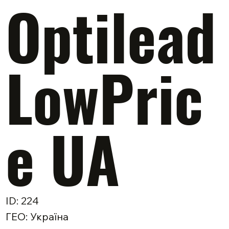
Optilead
LowPric
e UA
ID: 224
ГЕО: Україна