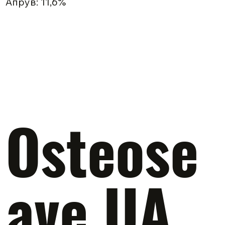
Апрув: 11,6%
Osteose
ave UA