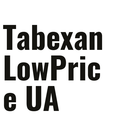
Tabexan
LowPric
e UA