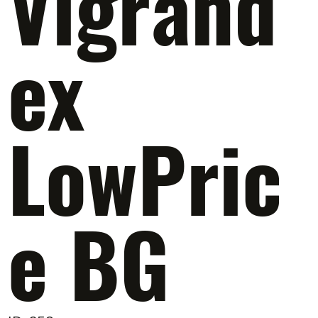
Vigrand
ex
LowPric
e BG