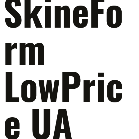
SkineFo
rm
LowPric
e UA