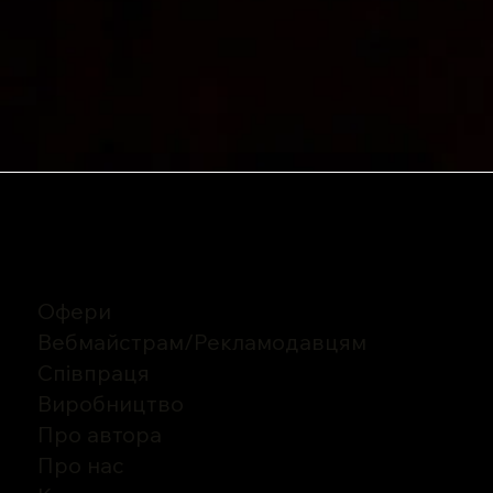
Офери
Вебмайстрам/Рекламодавцям
Співпраця
Виробництво
Про автора
Про нас