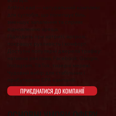
Болгарії.
ArthroLead — натуральний комплекс
для суглобів, що полегшує біль,
зменшує запалення та сприяє
відновленню хряща.
Підходить при артриті, артрозі,
покращує рухливість і комфорт.
Доступні популярні джерела трафіку:
нативна реклама, Facebook, Google,
Instagram, TikTok, тизерні мережі.
Чудовий вибір для стабільних і
прибуткових CPA-кампаній.
ПРИЄДНАТИСЯ ДО КОМПАНІЇ
ОСНОВНІ УМОВИ ОФЕРУ