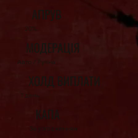
АПРУВ
20%
МОДЕРАЦІЯ
Авто / Ручна
ХОЛД ВИПЛАТИ
1 день
КАПА
За узгодженням