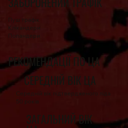
ЗАБОРОНЕНИЙ ТРАФІК
Пуш трафік
Клікандери
Попандери
РЕКОМЕНДАЦІЇ ПО ЦА
СЕРЕДНІЙ ВІК ЦА
Середній вік підтвердженого ліда
50 років
ЗАГАЛЬНИЙ ВІК