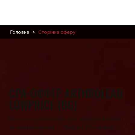
Головна
>
Сторінка оферу
CPA-ОФФЕР ARTHROLEAD
LOWPRICE (BG)
Вигідна пропозиція для арбітражників
та маркетологів — Nutra CPA-оффер у