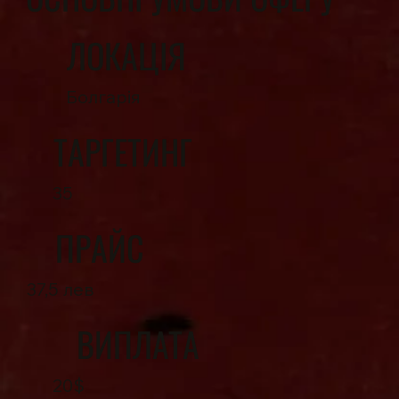
ЛОКАЦІЯ
Болгарія
ТАРГЕТИНГ
35
ПРАЙС
37,5 лев
ВИПЛАТА
20$