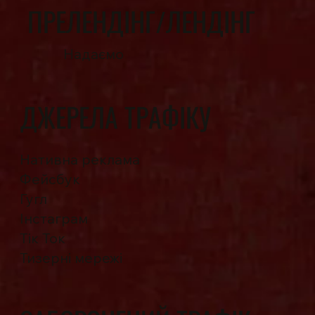
ПРЕЛЕНДІНГ/ЛЕНДІНГ
Надаємо
ДЖЕРЕЛА ТРАФІКУ
Нативна реклама
Фейсбук
Гугл
Інстаграм
Тік Ток
Тизерні мережі