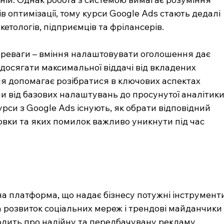
ів оптимізації, тому курси Google Ads
стають дедалі 
етологів, підприємців та фрілансерів.
ереваги – вміння налаштовувати оголошення дає 
досягати максимальної віддачі від вкладених 
я допомагає розібратися в ключових аспектах 
 від базових налаштувань до просунутої аналітики.
курси з Google Ads існують, як обрати відповідний 
товки та яких помилок важливо уникнути під час 
а платформа, що надає бізнесу потужні інструменти
розвиток соціальних мереж і трендові майданчики
одить про надійну та передбачувану рекламу, 