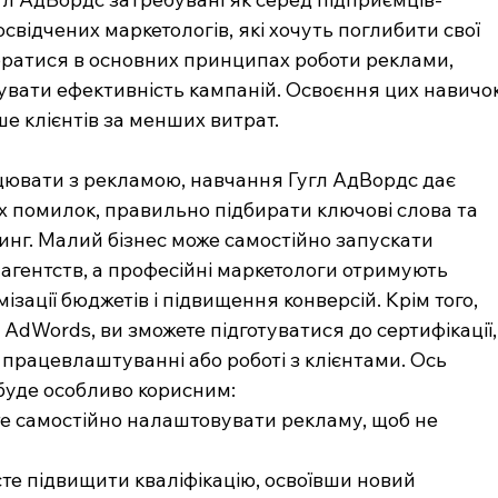
досвідчених маркетологів, які хочуть поглибити свої 
братися в основних принципах роботи реклами, 
увати ефективність кампаній. Освоєння цих навичок
ше клієнтів за менших витрат.
ацювати з рекламою, навчання Гугл АдВордс дає 
 помилок, правильно підбирати ключові слова та 
нг. Малий бізнес може самостійно запускати 
 агентств, а професійні маркетологи отримують 
зації бюджетів і підвищення конверсій. Крім того, 
dWords, ви зможете підготуватися до сертифікації,
працевлаштуванні або роботі з клієнтами. Ось 
буде особливо корисним:
те самостійно налаштовувати рекламу, щоб не 
те підвищити кваліфікацію, освоївши новий 