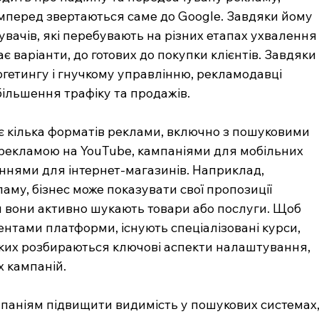
мперед звертаються саме до Google. Завдяки йому 
вачів, які перебувають на різних етапах ухвалення
ає варіанти, до готових до покупки клієнтів. Завдяки
етингу і гнучкому управлінню, рекламодавці 
ільшення трафіку та продажів.
 кілька форматів реклами, включно з пошуковими 
рекламою на YouTube, кампаніями для мобільних 
еннями для інтернет-магазинів. Наприклад, 
му, бізнес може показувати свої пропозиції 
и вони активно шукають товари або послуги. Щоб 
нтами платформи, існують спеціалізовані курси, 
 яких розбираються ключові аспекти налаштування, 
х кампаній.
паніям підвищити видимість у пошукових системах,