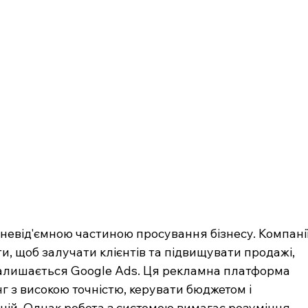
 невід'ємною частиною просування бізнесу. Компанії
и, щоб залучати клієнтів та підвищувати продажі, 
алишається Google Ads. Ця рекламна платформа 
 з високою точністю, керувати бюджетом і 
ній. Однак робота з системою вимагає розуміння 