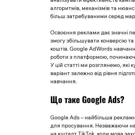
алгоритмів, механізмів та нюанс
більш затребуваними серед марк
Освоєння реклами дає значні п
змогу збільшувати конверсію та 
коштів. Google AdWords навчанн
роботи з платформою, починаючи
У цій статті ми розглянемо, які 
варіант залежно від рівня підго
навчання.
Що таке Google Ads?
Google Ads – найбільша рекламн
для просування. Незважаючи на 
на кшталт TikTok, коли мова зах