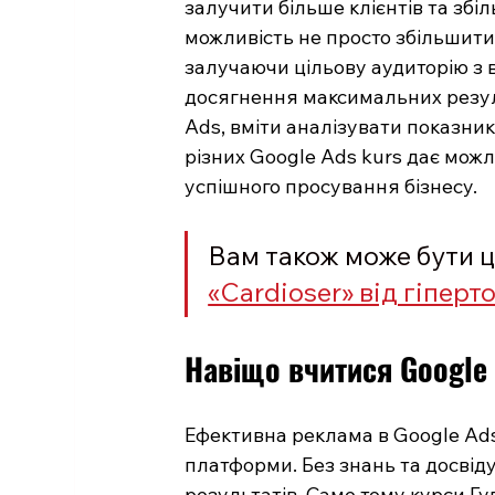
залучити більше клієнтів та збі
можливість не просто збільшити к
залучаючи цільову аудиторію з 
досягнення максимальних резуль
Ads, вміти аналізувати показник
різних Google Ads kurs дає можли
успішного просування бізнесу.
Вам також може бути ці
«Cardioser» від гіперт
Навіщо вчитися Google
Ефективна реклама в Google Ads
платформи. Без знань та досвід
результатів. Саме тому курси Гу