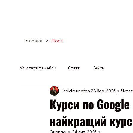
Про нас
Виробництв
Головна
>
Пост
Усі статті та кейси
Статті
Кейси
levidkerington
28 бер. 2025 р.
Читат
Курси по Google
найкращий курс
Оновлено:
24 лип. 2025 р.