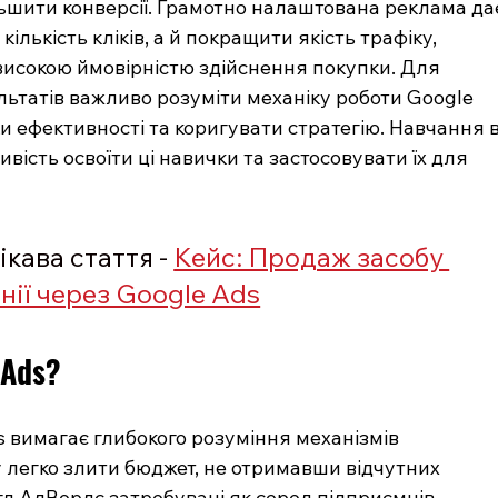
льшити конверсії. Грамотно налаштована реклама да
ількість кліків, а й покращити якість трафіку, 
високою ймовірністю здійснення покупки. Для 
татів важливо розуміти механіку роботи Google 
и ефективності та коригувати стратегію. Навчання в
вість освоїти ці навички та застосовувати їх для 
кава стаття - 
Кейс: Продаж засобу 
онії через Google Ads
 Ads?
 вимагає глибокого розуміння механізмів 
у легко злити бюджет, не отримавши відчутних 
гл АдВордс затребувані як серед підприємців-