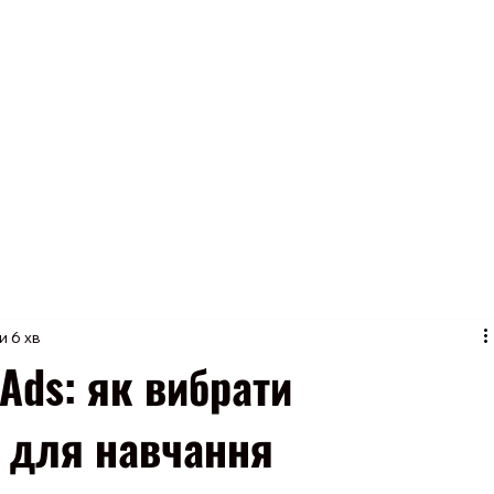
о
Співпраця
Вакансії
Рекламодавцю/Веб-майстру
Офери
Бл
и 6 хв
 Ads: як вибрати
 для навчання