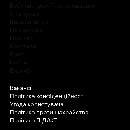
Вебмайстрам/Рекламодавцям
Співпраця
Виробництво
Про автора
Про нас
Контакти
Блог
Кейси
EnsoWiki
Вакансії
Політика конфіденційності
Угода користувача
Політика проти шахрайства
Політика ПіД/ФТ