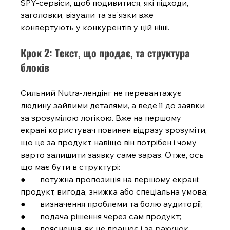
SPY-сервіси, щоб подивитися, які підходи, 
заголовки, візуали та зв'язки вже 
конвертують у конкурентів у цій ніші.
Крок 2: Текст, що продає, та структура 
блоків
Сильний Nutra-лендінг не перевантажує 
людину зайвими деталями, а веде її до заявки 
за зрозумілою логікою. Вже на першому 
екрані користувач повинен відразу зрозуміти, 
що це за продукт, навіщо він потрібен і чому 
варто залишити заявку саме зараз. Отже, ось 
що має бути в структурі:
●       потужна пропозиція на першому екрані: 
продукт, вигода, знижка або спеціальна умова;
●       визначення проблеми та болю аудиторії;
●       подача рішення через сам продукт;
●       пояснення, як це працює і за рахунок 