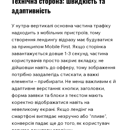
Технічна сторона: швидкість та 
адаптивність
У нутра-вертикалі основна частина трафіку 
надходить з мобільних пристроїв, тому 
створення лендингу відразу має будуватися 
за принципом Mobile First. Якщо сторінка 
завантажується довше 1-3 секунд, частина 
користувачів просто закриє вкладку, не 
дійшовши навіть до офферу, тому зображення 
потрібно заздалегідь стискати, а важкі 
елементи – прибирати. Не менш важливим є й 
адаптивне верстання: кнопки, заголовки, 
форма заявки та блоки з текстом мають 
коректно відображатися навіть на 
невеликому екрані. Якщо лендінг на 
смартфоні виглядає незручно або "пливе", 
конверсія падає ще до того, як користувач 
встигає дочитати сторінку.