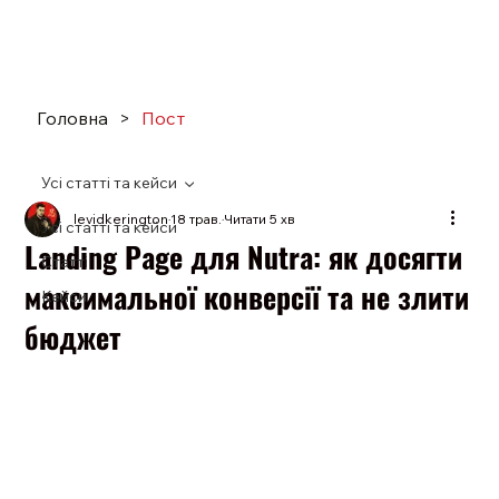
Головна
>
Пост
Усі статті та кейси
levidkerington
18 трав.
Читати 5 хв
Усі статті та кейси
Landing Page для Nutra: як досягти
Статті
максимальної конверсії та не злити
Кейси
бюджет