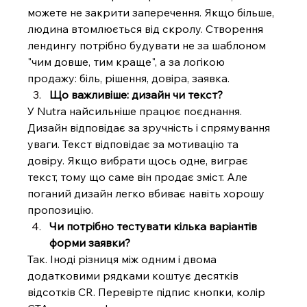
можете не закрити заперечення. Якщо більше, 
людина втомлюється від скролу. Створення 
лендингу потрібно будувати не за шаблоном 
"чим довше, тим краще", а за логікою 
продажу: біль, рішення, довіра, заявка.
Що важливіше: дизайн чи текст?
У Nutra найсильніше працює поєднання. 
Дизайн відповідає за зручність і спрямування 
уваги. Текст відповідає за мотивацію та 
довіру. Якщо вибрати щось одне, виграє 
текст, тому що саме він продає зміст. Але 
поганий дизайн лег
ко вбиває навіть хорошу 
пропозицію.
Чи потрібно тестувати кілька варіантів 
форми заявки?
Так. Іноді різниця між одним і двома 
додатковими рядками коштує десятків 
відсотків CR. Перевірте підпис кнопки, колір 