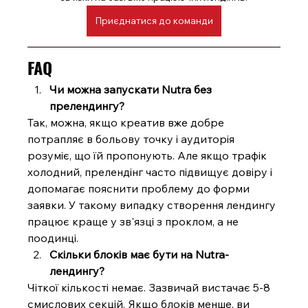
Приєднатися до команди
FAQ
Чи можна запускати Nutra без 
прелендингу?
Так, можна, якщо креатив вже добре 
потрапляє в больову точку і аудиторія 
розуміє, що їй пропонують. Але якщо трафік 
холодний, прелендінг часто підвищує довіру і 
допомагає пояснити проблему до форми 
заявки. У такому випадку створення лендингу 
працює краще у зв'язці з проклом, а не 
поодинці.
Скільки блоків має бути на Nutra-
лендингу?
Чіткої кількості немає. Зазвичай вистачає 5-8 
смислових секцій. Якщо блоків менше, ви 