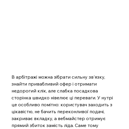
В арбітражі можна зібрати сильну зв'язку, 
знайти привабливий офер і отримати 
недорогий клік, але слабка посадкова 
сторінка швидко нівелює ці переваги. У нутрі 
це особли
во помітно: користувач заходить з 
цікавістю, не бачить переконливої подачі, 
закриває вкладку, а вебмайстер отримує 
прямий збиток замість ліда. Саме тому 