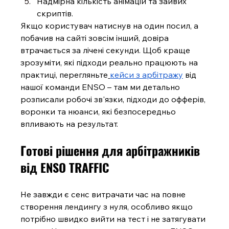
Надмірна кількість анімацій та зайвих 
скриптів.
Якщо користувач натиснув на один посил, а 
побачив на сайті зовсім інший, довіра 
втрачається за лічені секунди. Щоб краще 
зрозуміти, які підходи реально працюють на 
практиці, перегляньте
кейси з арбітражу
 від 
нашої команди ENSO – там ми детально 
розписали робочі зв'язки, підходи до офферів, 
воронки та нюанси, які безпосередньо 
впливають на результат.
Готові рішення для арбітражників 
від ENSO TRAFFIC
Не завжди є сенс витрачати час на повне 
створення лендингу з нуля, особливо якщо 
потрібно швидко вийти на тест і не затягувати 