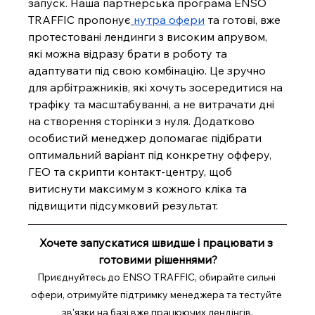
запуск. Наша партнерська програма ENSO 
TRAFFIC пропонує
нутра офери
 та готові, вже 
протестовані лендинги з високим апрувом, 
які можна відразу брати в роботу та 
адаптувати під свою комбінацію. Це зручно 
для арбітражників, які хочуть зосередитися на 
трафіку та масштабуванні, а не витрачати дні 
на створення сторінки з нуля. Додатково 
особистий менеджер допомагає підібрати 
оптимальний варіант під конкретну офферу, 
ГЕО та скрипти контакт-центру, щоб 
витиснути максимум з кожного кліка та 
підвищити підсумковий результат.
Хочете запускатися швидше і працювати з 
готовими рішеннями?
Приєднуйтесь до ENSO TRAFFIC, обирайте сильні 
офери, отримуйте підтримку менеджера та тестуйте 
зв'язки на базі вже працюючих лендінгів.