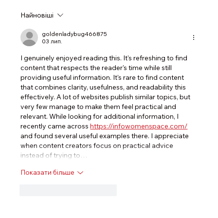
Найновіші
Як правильно протестувати рекламну
кампанію і не злити бюджет
goldenladybug466875
03 лип.
I genuinely enjoyed reading this. It's refreshing to find 
content that respects the reader's time while still 
providing useful information. It's rare to find content 
that combines clarity, usefulness, and readability this 
effectively. A lot of websites publish similar topics, but 
very few manage to make them feel practical and 
relevant. While looking for additional information, I 
recently came across 
https://infowomenspace.com/
and found several useful examples there. I appreciate 
when content creators focus on practical advice 
instead of trying to…
Показати більше
Вподобати
Відповісти