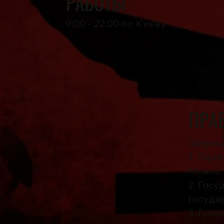
РАБОТЫ
9:00 - 22:00 по Киеву
ПРА
Запрещ
1. Тарг
Можно 
2. Гос
госуда
3. Гум