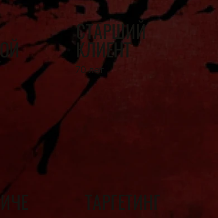
Й
СТАРШИЙ
ОЙ
КЛИЕНТ
Т
70 лет
НИЧЕ
ТАРГЕТИНГ