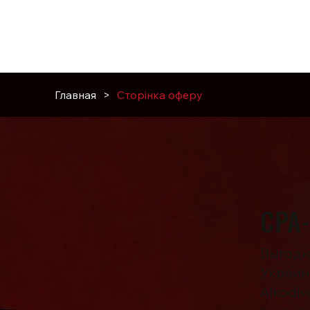
О нас
Производство
В
Главная
>
Сторінка оферу
CPA-
Выгодн
Украин
Alkodi