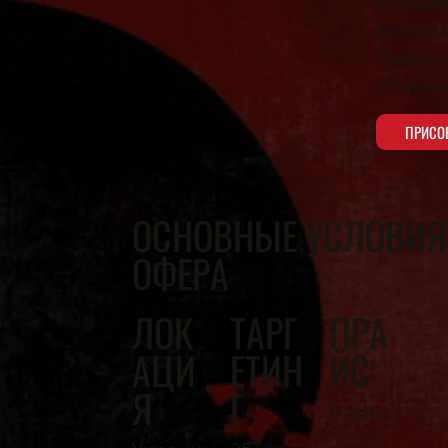
очищаю
Без ло
Разреш
Отличн
ПРИСО
ОСНОВНЫЕ УСЛОВИЯ
ОФЕРА
ЛОК
ТАРГ
ПРА
АЦИ
ЕТИН
ЙС
Я
Г
0 грн