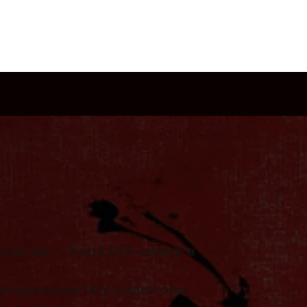
Блог
Кейсы
EnsoWiki
ологов — Nutra CPA-оффер в
меньшающая тягу к алкоголю,