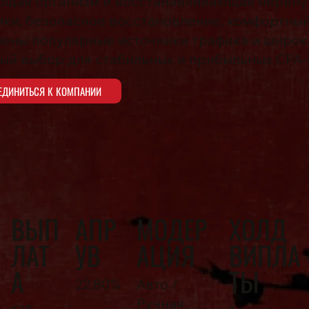
щая организм и восстанавливающая нервную
мки, безопасное восстановление, комфортный
ены популярные источники трафика и широк
ый выбор для стабильных и прибыльных CPA-
ЕДИНИТЬСЯ К КОМПАНИИ
ВЫП
АПР
МОДЕР
ХОЛД
ЛАТ
УВ
АЦИЯ
ВИПЛА
А
ТЫ
22,80%
Авто /
Ручная