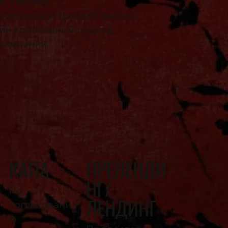
 систему.
 переход к трезвой жизни.
ий креативный подход.
кампаний.
КАПА
ПРЕЛЕНДИ
НГ/
По
ЛЕНДИНГ
согласовани
ю