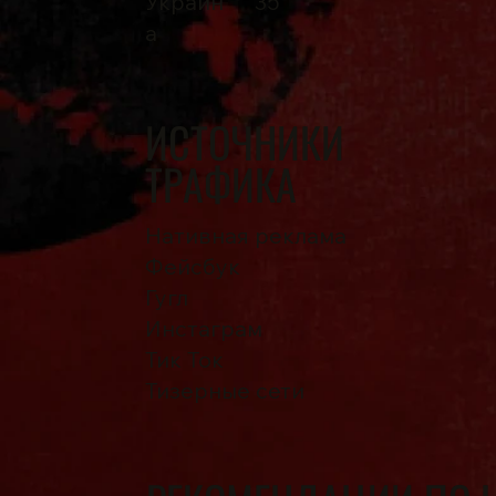
Украин
35
а
ИСТОЧНИКИ
ТРАФИКА
Нативная реклама
Фейсбук
Гугл
Инстаграм
Тик Ток
Тизерные сети