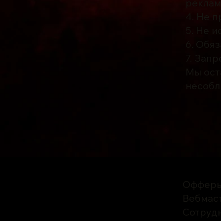
реклам
4. Не 
5. Не и
6. Обя
7. Зап
Мы ост
несобл
Оффер
Вебмас
Сотруд