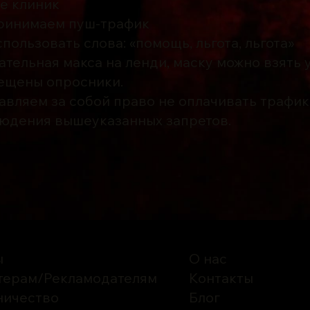
е клиник
принимаем пуш-трафик
спользовать слова: «помощь, льгота, льгота»
зательная макса на ленди, маску можно взять
рещены опросники.
авляем за собой право не оплачивать трафи
юдения вышеуказанных запретов.
ы
О нас
терам
/
Рекламодателям
Контакты
ничество
Блог