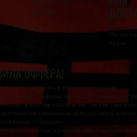
НИЯ
Украинский /
ДОСТ
Русский
Донецкая
Луганская
Крым
ВИЛА ОФФЕРА!
ено использовать в промоматериалах:
ет 35+ на все офферы, кроме похудения для н
обсудить другие таргеты, но так как там плох
ударственная символика, использовать значок
рственные субсидии
анитарная помощь, красный крест, названия из