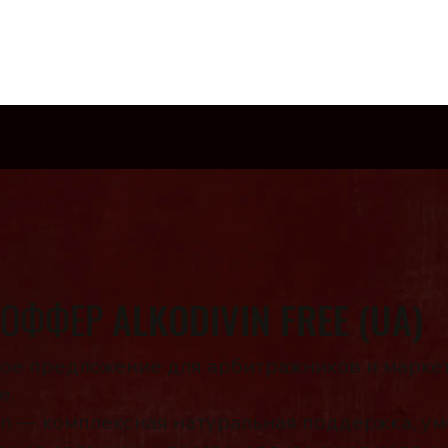
акансии
Рекламодателю/Веб-мастеру
Сотрудничество
Офферы
ОФФЕР ALKODIVIN FREE (UA)
ое предложение для арбитражников и маркет
е.
vin — комплексная натуральная поддержка, у