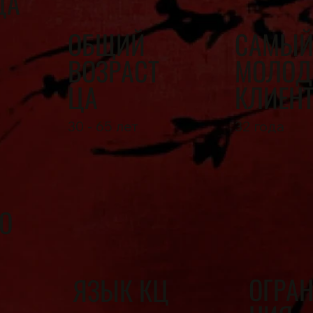
ЦА
САМЫ
ОБЩИЙ
МОЛОД
ВОЗРАСТ
КЛИЕН
ЦА
32 года
30 - 65 лет
О
ОГРА
ЯЗЫК КЦ