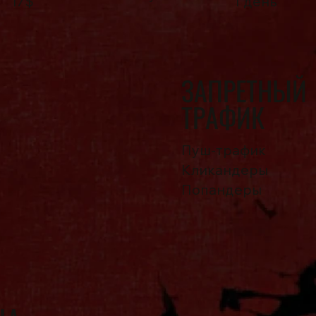
17$
1 день
ЗАПРЕТНЫЙ
ТРАФИК
Пуш-трафик
Кликандеры
Попандеры