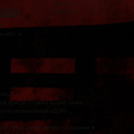
По всей
АВКИ
Украине
,
 обл. и
его 25+
ой выкуп, ставка будет ниже.
 или упоминания «ДІЯ»,
вестных сетей аптек, указание в