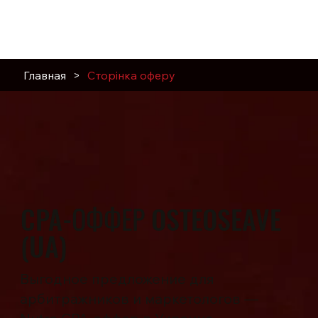
Главная
>
Сторінка оферу
CPA-ОФФЕР OSTEOSEAVE
(UA)
Выгодное предложение для
арбитражников и маркетологов —