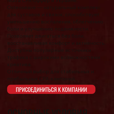
Nutra CPA-оффер в Украине.
Osteoseave — натуральный комплекс
для суставов и связок, способствует
уменьшению воспаления, облегчению
боли и улучшению подвижности.
Позволяет двигаться без боли,
восстанавливая комфорт и активность.
Доступны популярные источники
трафика с широкими возможностями
креатива.
Отличный выбор для стабильных и
прибыльных CPA-кампаний.
ПРИСОЕДИНИТЬСЯ К КОМПАНИИ
ОСНОВНЫЕ УСЛОВИЯ