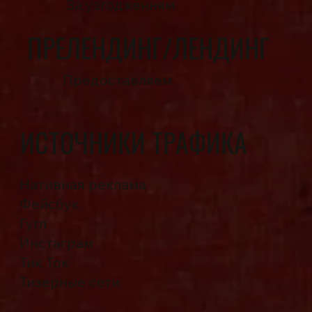
За узгодженням
ПРЕЛЕНДИНГ/ЛЕНДИНГ
Предоставляем
ИСТОЧНИКИ ТРАФИКА
Нативная реклама
Фейсбук
Гугл
Инстаграм
Тик Ток
Тизерные сети