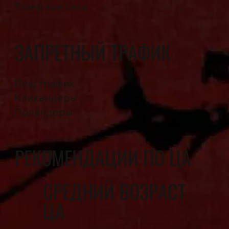
Тизерные сети
ЗАПРЕТНЫЙ ТРАФИК
Пуш трафик
Кликандеры
Попандеры
РЕКОМЕНДАЦИИ ПО ЦА
СРЕДНИЙ ВОЗРАСТ
ЦА