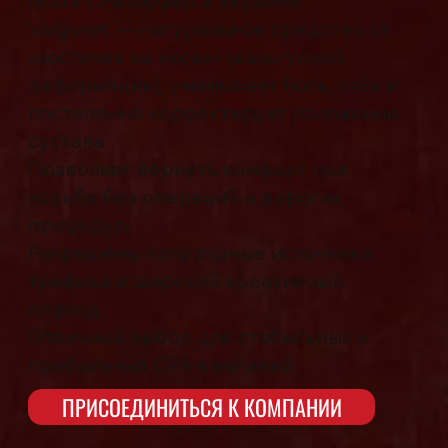
Nutra CPA-оффер в Украине.
Valguset — натуральное средство от
«косточек на ногах» (вальгусной
деформации), уменьшает боль, отёк и
постепенно корректирует положение
сустава.
Позволяет вернуть комфорт при
ходьбе без операций и дорогих
процедур.
Разрешены популярные источники
трафика и широкий креативный
подход.
Отличный выбор для стабильных и
прибыльных CPA-кампаний.
ПРИСОЕДИНИТЬСЯ К КОМПАНИИ