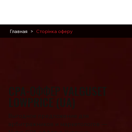
Главная
>
Сторінка оферу
CPA-ОФФЕР VALGUSET
LOWPRICE (UA)
Выгодное предложение для
арбитражников и маркетологов —