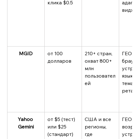
клика $0.5
адапти
видже
MGID
от 100 
210+ стран, 
ГЕО, 
долларов
охват 800+ 
браузе
млн 
устрой
пользовател
язык, 
ей
темати
ретарг
Yahoo 
от $5 (тест) 
США и все 
ГЕО, по
Gemini
или $25 
регионы, 
возраст
(стандарт)
где 
устрой