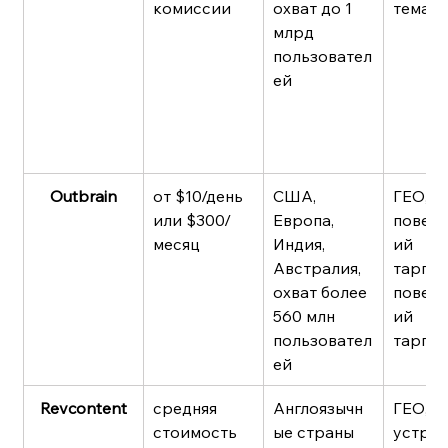
комиссии
охват до 1 
темат
млрд 
пользовател
ей
Outbrain
от $10/день 
США, 
ГЕО, 
или $300/
Европа, 
поведе
месяц
Индия, 
ий 
Австралия, 
таргети
охват более 
поведе
560 млн 
ий 
пользовател
таргет
ей
Revcontent
средняя 
Англоязычн
ГЕО, 
стоимость 
ые страны
устрой