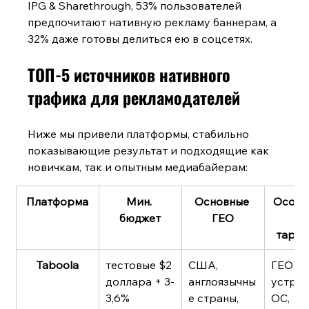
IPG & Sharethrough, 53% пользователей 
предпочитают нативную рекламу баннерам, а 
32% даже готовы делиться ею в соцсетях.
ТОП-5 источников нативного 
трафика для рекламодателей
Ниже мы привели платформы, стабильно 
показывающие результат и подходящие как 
новичкам, так и опытным медиабайерам:
Платформа
Мин. 
Основные 
Особе
бюджет
ГЕО
и
тарге
Taboola
тестовые $2 
США, 
ГЕО, 
доллара + 3-
англоязычны
устрой
3,6% 
е страны, 
ОС, 