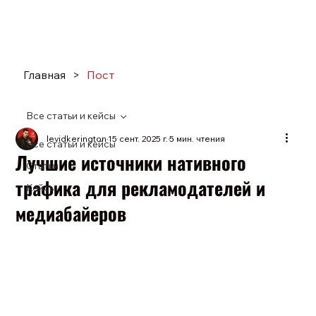
Главная
>
Пост
Все статьи и кейсы
levidkerington
15 сент. 2025 г.
5 мин. чтения
Все статьи и кейсы
Лучшие источники нативного
Статьи
трафика для рекламодателей и
Кейсы
медиабайеров