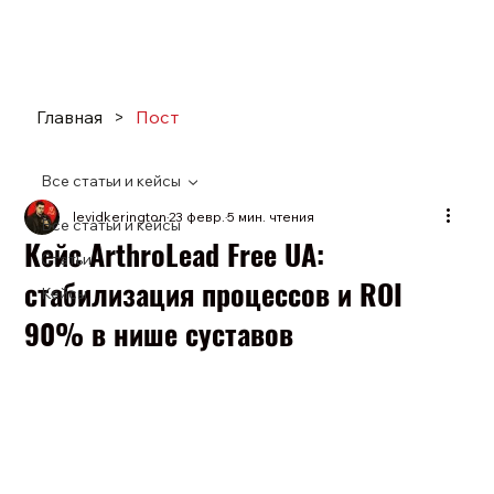
Главная
>
Пост
Все статьи и кейсы
levidkerington
23 февр.
5 мин. чтения
Все статьи и кейсы
Кейс ArthroLead Free UA:
Статьи
стабилизация процессов и ROI
Кейсы
90% в нише суставов