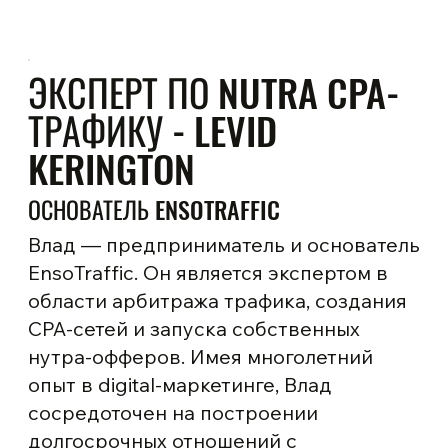
Продвинутые UTM-метки: как настроить 5
параметров, чтобы получить полную
ЭКСПЕРТ ПО NUTRA CPA-
картину Nutra-трафика
ТРАФИКУ - LEVID
KERINGTON
ОСНОВАТЕЛЬ ENSOTRAFFIC
Влад — предприниматель и основатель
EnsoTraffic. Он является экспертом в
области арбитража трафика, создания
CPA-сетей и запуска собственных
нутра-офферов. Имея многолетний
опыт в digital-маркетинге, Влад
сосредоточен на построении
долгосрочных отношений с