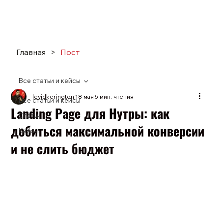
Главная
>
Пост
Все статьи и кейсы
levidkerington
18 мая
5 мин. чтения
Все статьи и кейсы
Landing Page для Нутры: как
Статьи
добиться максимальной конверсии
Кейсы
и не слить бюджет