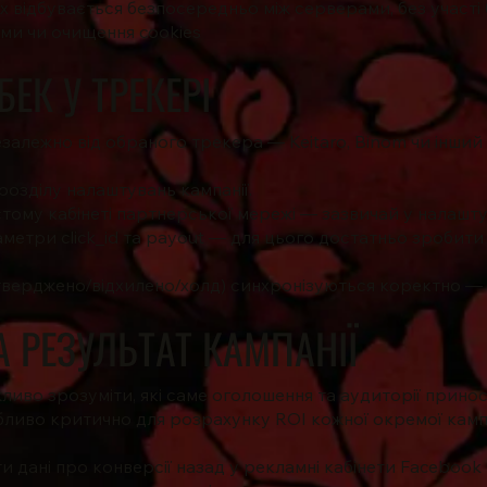
х відбувається безпосередньо між серверами, без участ
ами чи очищення cookies
ЕК У ТРЕКЕРІ
алежно від обраного трекера — Keitaro, Binom чи інший 
розділу налаштувань кампанії.
стому кабінеті партнерської мережі — зазвичай у налашту
метри click_id та payout — для цього достатньо зробити 
дтверджено/відхилено/холд) синхронізуються коректно — 
 РЕЗУЛЬТАТ КАМПАНІЇ
иво зрозуміти, які саме оголошення та аудиторії принос
обливо критично для розрахунку
ROI
кожної окремої кампа
 дані про конверсії назад у рекламні кабінети Facebook 