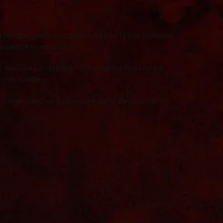
на лендінг рекламодавця. Користувач залишає
вершився конверсією?
є запит на Postback URL вашого трекера з
рела трафіку.
 саме крео чи аудиторія дали результат. Це