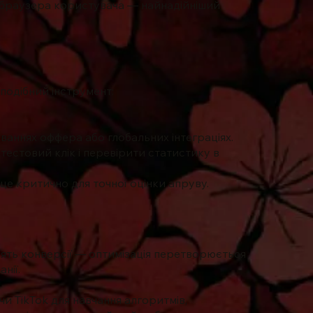
і браузера користувача — найнадійніший
подібний інструмент:
ваннях оффера або глобальних інтеграціях.
тестовий клік і перевірити статистику в
це критично для точної оцінки
апруву
.
ять конверсії — оптимізація перетворюється
нії.
чи TikTok для навчання алгоритмів,