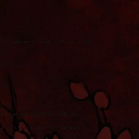
андартний для більшості CPA-платформ:
онверсії одразу по всіх офферах
и параметрів для різних кампаній