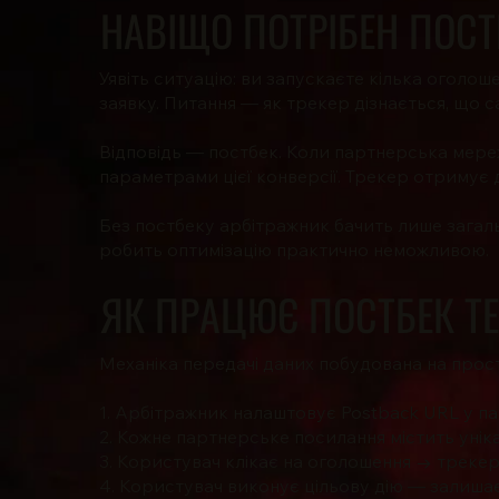
НАВІЩО ПОТРІБЕН ПОСТ
Уявіть ситуацію: ви запускаєте кілька оголо
заявку. Питання — як трекер дізнається, що 
Відповідь — постбек. Коли партнерська мереж
параметрами цієї конверсії. Трекер отримує да
Без постбеку арбітражник бачить лише загальн
робить оптимізацію практично неможливою.
ЯК ПРАЦЮЄ ПОСТБЕК Т
Механіка передачі даних побудована на прост
1. Арбітражник налаштовує Postback URL у п
2. Кожне партнерське посилання містить унікал
3. Користувач клікає на оголошення → трекер 
4. Користувач виконує цільову дію — залишає