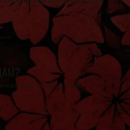
о помітити можливий шейв з боку партнерки.
даних
ії
ДАМ?
енедельные выплаты от $50.