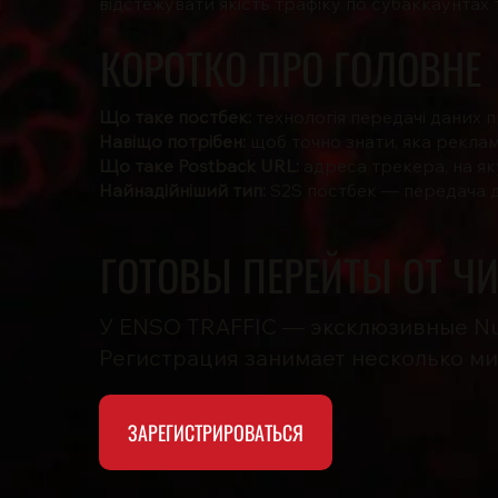
відстежувати якість трафіку по субаккаунта
КОРОТКО ПРО ГОЛОВНЕ
Що таке постбек:
технологія передачі даних 
Навіщо потрібен:
щоб точно знати, яка реклам
Що таке Postback URL:
адреса трекера, на я
Найнадійніший тип:
S2S постбек — передача д
ГОТОВЫ ПЕРЕЙТЫ ОТ Ч
У ENSO TRAFFIC — эксклюзивные Nu
Регистрация занимает несколько ми
ЗАРЕГИСТРИРОВАТЬСЯ