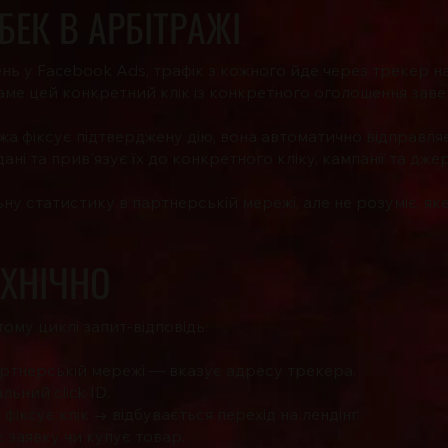
БЕК В АРБІТРАЖІ
шень у Facebook Ads, трафік з кожного йде через трекер 
саме цей конкретний клік із конкретного оголошення за
а фіксує підтверджену дію, вона автоматично відправля
ні та прив'язує їх до конкретного кліку, кампанії та дже
у статистику в партнерській мережі, але не розуміє, яке
ЕХНІЧНО
ому циклі запит-відповідь:
артнерській мережі — вказує адресу трекера.
ьний click ID.
фіксує клік → відбувається перехід на лендінг.
 заявку чи купує товар.