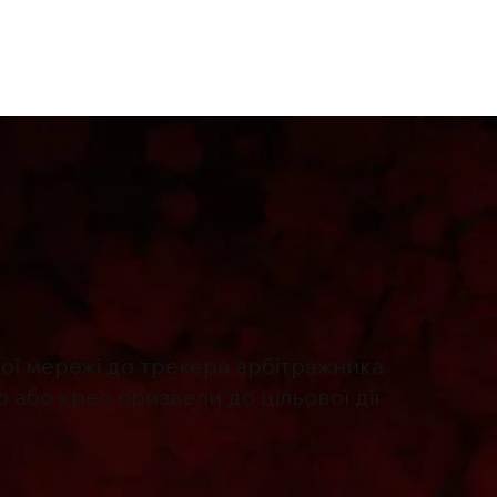
Блог
Кейсы
EnsoWiki
ої мережі до трекера арбітражника.
 або крео призвели до цільової дії