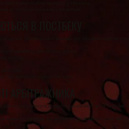
а надсилає постбек на адресу трекера.
сію до конкретного кліку й кампанії.
ЮТЬСЯ В ПОСТБЕКУ
онкретної партнерської мережі, але базовий перелік ст
овний параметр для зв'язки даних
на, у холді
ь реклама
ії: гео, джерело, конкретне крео
ОТІ АРБІТРАЖНИКА
 для всього акаунта в партнерській мережі та передає к
ля кожного оффера, що дозволяє передавати різні набор