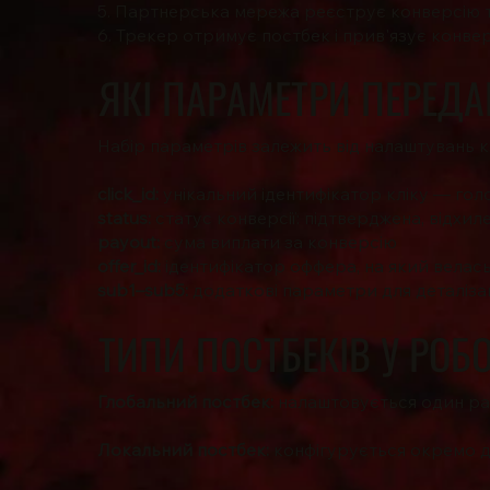
5. Партнерська мережа реєструє конверсію т
6. Трекер отримує постбек і прив'язує конвер
ЯКІ ПАРАМЕТРИ ПЕРЕДА
Набір параметрів залежить від налаштувань к
click_id:
унікальний ідентифікатор кліку — гол
status:
статус конверсії: підтверджена, відхиле
payout:
сума виплати за конверсію
offer_id:
ідентифікатор оффера, на який велас
sub1–sub5:
додаткові параметри для деталізац
ТИПИ ПОСТБЕКІВ У РОБ
Глобальний постбек:
налаштовується один раз
Локальний постбек:
конфігурується окремо д