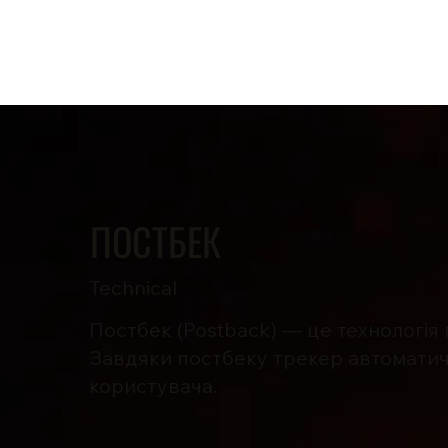
О нас
Производство
В
ПОСТБЕК
Technical
Постбек (Postback) — це технологія
Завдяки постбеку трекер автоматичн
користувача.