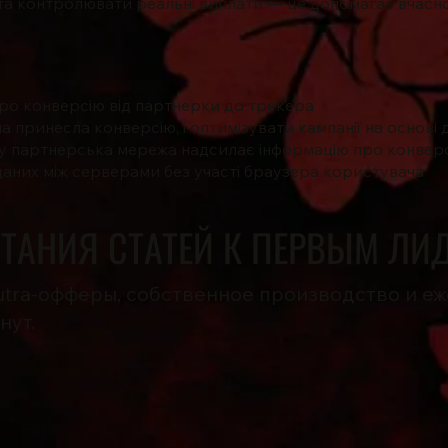
х та контролювати реальні виплати — це допомагає вчасн
про конверсію від партнерки до трекера
а принесла конверсію, і оптимізувати кампанії на основі 
ку партнерська мережа надсилає інформацію про конверс
аних між серверами без участі браузера користувача
ИТАНИЯ СТАТЕЙ К ПЕРВЫМ ЛИ
tra-офферы, собственное производство и еж
нут.