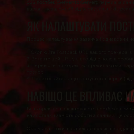
S2S постбек (Server-to-Server):
передача дани
варіант, незалежний від блокувальників рекл
ЯК НАЛАШТУВАТИ ПОСТБ
Процес налаштування зазвичай однаковий нез
1. Скопіюйте Postback URL вашого трекера із 
2. Вставте цей URL у відповідне поле в особи
3. Перевірте, чи коректно прокидаються пара
трекері.
4. Переконайтесь, що статуси конверсій (пі
НАВІЩО ЦЕ ВПЛИВАЄ НА
Без коректно налаштованого постбека неможл
на здогадки замість роботи з даними. Це ос
Окрім аналітики, постбек дозволяє передавати