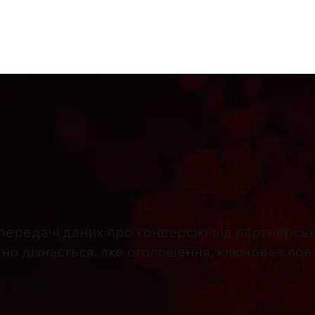
акансии
Рекламодателю/Веб-мастеру
Сотрудничество
Офферы
 передачі даних про конверсію від партнерськ
о дізнається, яке оголошення, ключове слово