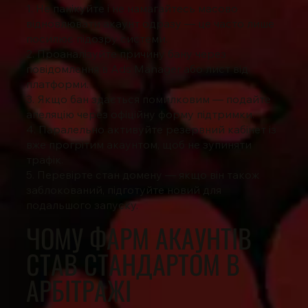
1. Не панікуйте і не намагайтесь масово
відновлювати акаунт одразу — це часто лише
посилює підозру системи.
2. Проаналізуйте причину бану через
повідомлення в Ads Manager або лист від
платформи.
3. Якщо бан здається помилковим — подайте
апеляцію через офіційну форму підтримки.
4. Паралельно активуйте резервний кабінет із
вже прогрітим акаунтом, щоб не зупиняти
трафік.
5. Перевірте стан домену — якщо він також
заблокований, підготуйте новий для
подальшого запуску.
ЧОМУ ФАРМ АКАУНТІВ
СТАВ СТАНДАРТОМ В
АРБІТРАЖІ