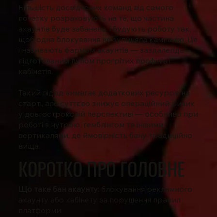
Більшість досвідчених команд від самого
початку розраховують на те, що частина
акаунтів буде забанена, і будують роботу так,
щоб одна блокування не зупиняла кампанію. Це
і називають фармом акаунтів — заздалегідь
підготованим пулом прогрітих профілів і
кабінетів.
Такий підхід вимагає додаткових ресурсів на
старті, але суттєво знижує операційний ризик
у довгостроковій перспективі — особливо при
роботі з нутрою, гемблінгом та іншими
вертикалями, де ймовірність бану традиційно
вища.
КОРОТКО ПРО ГОЛОВНЕ
Що таке бан акаунту:
блокування рекламного
акаунту або кабінету за порушення правил
платформи