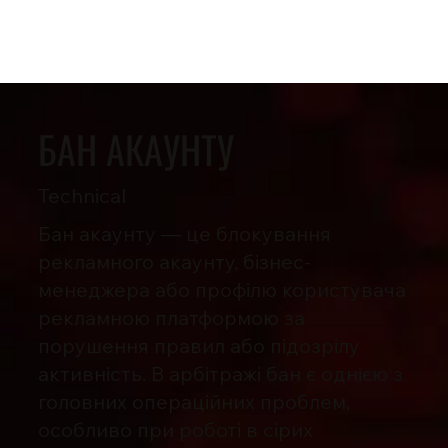
БАН АКАУНТУ
Technical
Бан акаунту — це блокування
рекламного акаунту, бізнес-
менеджера або профілю користувача
рекламною платформою за
порушення правил або підозрілу
активність. В арбітражі бан є однією з
головних операційних проблем,
особливо при роботі в сірих