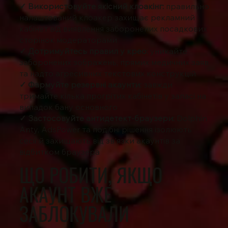
✓ Використовуйте якісний клоакінг:
правильно
налаштований клоакер захищає рекламний
кабінет від виявлення заборонених посадкових
сторінок модераторами
✓ Дотримуйтесь правил у крео:
уникайте
заборонених зображень, прямих медичних заяв
та надто агресивних текстових конструкцій
✓ Фармуйте резервні акаунти:
завжди
тримайте кілька прогрітих кабінетів у запасі на
випадок бану основного
✓ Застосовуйте антидетект-браузери:
Dolphin
Anty, AdsPower та подібні рішення ізолюють
сесії й захищають від зв'язки акаунтів за
відбитком браузера
ЩО РОБИТИ, ЯКЩО
АКАУНТ ВЖЕ
ЗАБЛОКУВАЛИ