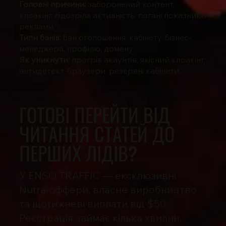
Головні причини:
заборонений контент,
клоакінг, підозріла активність, погані показники
реклами
Типи банів:
бан оголошення, кабінету, бізнес-
менеджера, профілю, домену
Як уникнути:
прогрів акаунтів, якісний клоакінг,
антидетект-браузери, резервні кабінети
ГОТОВІ ПЕРЕЙТИ ВІД
ЧИТАННЯ СТАТЕЙ ДО
ПЕРШИХ ЛІДІВ?
У ENSO TRAFFIC — ексклюзивні
Nutra-оффери, власне виробництво
та щотижневі виплати від $50.
Реєстрація займає кілька хвилин.