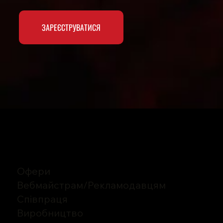
ЗАРЕЄСТРУВАТИСЯ
Офери
Вебмайстрам/Рекламодавцям
Співпраця
Виробництво