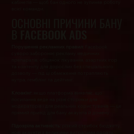
кабінетів — щоб бан одного не зупиняв роботу
всієї команди.
ОСНОВНІ ПРИЧИНИ БАНУ
В FACEBOOK ADS
Порушення рекламних правил:
Facebook
суворо забороняє рекламу медичних
препаратів, обіцянок лікування, азартних ігор
та контенту для дорослих без спеціального
дозволу — під ці обмеження потрапляють
нутра, гемблінг та дейтинг
Клоакінг
:
якщо платформа виявляє, що
посилання веде на різні сторінки для
модераторів і для реальних користувачів — це
прямий привід для бану акаунта й домену
Підозріла активність:
різкий стрибок бюджету,
нові акаунти з великими витратами одразу,