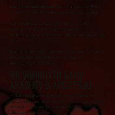
Бан бізнес-менеджера:
блокується весь BM з
усіма пов'язаними кабінетами та ресурсами
Бан особистого профілю:
заблоковано
особистий акаунт користувача —
найсерйозніший і найважче відновлюваний вид
бану
Бан домену:
домен внесено до чорного списку
платформи, реклама з ним більше не
проходить модерацію
ЯК УНИКНУТИ БАНУ
АКАУНТУ В АРБІТРАЖІ
✓ Прогрівайте нові акаунти поступово:
не
запускайте великий бюджет одразу на свіжому
акаунті — починайте з малих сум, поступово
збільшуючи витрати