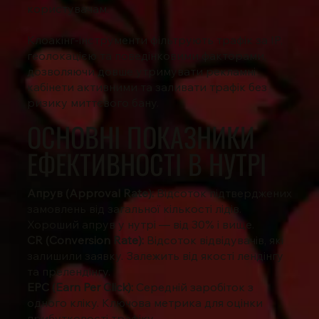
користувачам.
Клоакінг-інструменти фільтрують трафік за IP,
геолокацією та поведінковими факторами,
дозволяючи довше утримувати рекламні
кабінети активними та заливати трафік без
ризику миттєвого бану.
ОСНОВНІ ПОКАЗНИКИ
ЕФЕКТИВНОСТІ В НУТРІ
Апрув (Approval Rate):
Відсоток підтверджених
замовлень від загальної кількості лідів.
Хороший апрув у нутрі — від 30% і вище.
CR (Conversion Rate):
Відсоток відвідувачів, які
залишили заявку. Залежить від якості лендінгу
та прелендінгу.
EPC (Earn Per Click):
Середній заробіток з
одного кліку. Ключова метрика для оцінки
прибутковості трафіку.