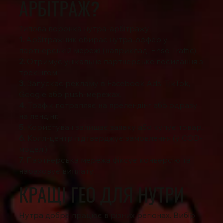
АРБІТРАЖ?
Типова воронка нутра-арбітражу:
1.
Арбітражник обирає нутра-оффер у
партнерській мережі (наприклад, Enso Traffic).
2.
Отримує унікальне партнерське посилання з
трекінгом.
3.
Запускає рекламу в Facebook Ads, TikTok,
Google або push-мережах.
4.
Трафік потрапляє на прелендінг або одразу
на лендінг.
5.
Користувач залишає заявку або купує товар.
6.
Колл-центр підтверджує замовлення (у COD-
моделі).
7.
Партнерська мережа фіксує конверсію та
нараховує виплату.
КРАЩІ ГЕО ДЛЯ НУТРИ
Нутра добре працює в різних регіонах. Вибір