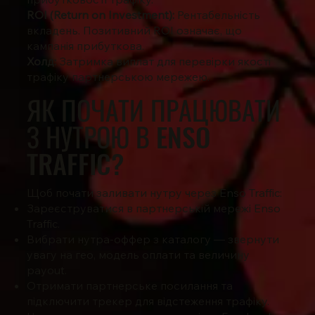
ROI (Return on Investment):
Рентабельність
вкладень. Позитивний ROI означає, що
кампанія прибуткова.
Холд:
Затримка виплат для перевірки якості
трафіку партнерською мережею.
ЯК ПОЧАТИ ПРАЦЮВАТИ
З НУТРОЮ В ENSO
TRAFFIC?
Щоб почати заливати нутру через Enso Traffic:
Зареєструватися в партнерській мережі Enso
Traffic.
Вибрати нутра-оффер з каталогу — звернути
увагу на гео, модель оплати та величину
payout.
Отримати партнерське посилання та
підключити трекер для відстеження трафіку.