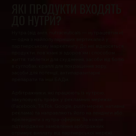
ЯКІ ПРОДУКТИ ВХОДЯТЬ
ДО НУТРИ?
Нутра (від англ. nutraceuticals — нутрацевтики)
— одна з найпопулярніших вертикалей у
партнерському маркетингу. До неї відносяться
продукти, пов'язані зі здоров'ям і способом
життя: таблетки для схуднення, засоби від болю
в суглобах, краплі для покращення зору,
засоби для потенції, антипаразитарні
препарати та інші БАДи.
Арбітражники, які працюють із нутрою,
закуповують трафік у рекламних мережах
(Facebook, TikTok, Google, push-мережі, нативна
реклама) та направляють його на лендінги або
прелендінги з нутра-офером. За кожне
підтверджене замовлення арбітражник
отримує виплату від партнерської мережі.