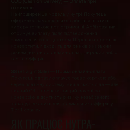
COD (Cash on Delivery) — Оплата при
отриманні
Найпоширеніша модель у нутрі. Покупець
оформлює замовлення онлайн, але платить
кур'єру готівкою при отриманні. Арбітражник
отримує виплату після підтвердження
замовлення колл-центром. Переваги: простіше
конвертити, підходить для ринків з низьким
рівнем довіри до онлайн-оплат, широкий вибір
гео та офферів.
SS (Straight Sale) — Пряма онлайн-оплата
Покупець одразу оплачує товар карткою або
через платіжну систему. Вища якість ліда — але
нижчий CR. Переваги: вищий payout за
конверсію, відсутність ризику незабраного
товару, підходить для преміальних офферів у
Tier-1 країнах.
ЯК ПРАЦЮЄ НУТРА-