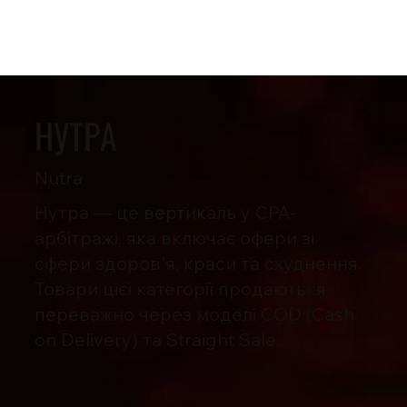
НУТРА
Nutra
Нутра — це вертикаль у CPA-
арбітражі, яка включає офери зі
сфери здоров'я, краси та схуднення.
Товари цієї категорії продаються
переважно через моделі COD (Cash
on Delivery) та Straight Sale.