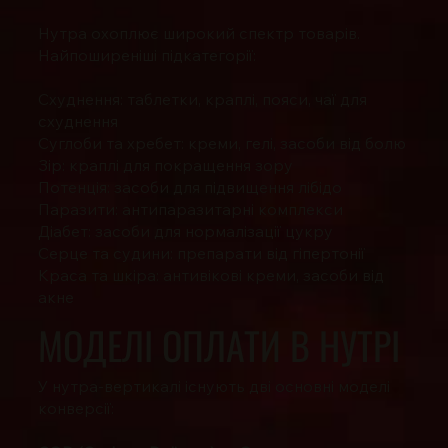
Нутра охоплює широкий спектр товарів.
Найпоширеніші підкатегорії:
Схуднення: таблетки, краплі, пояси, чаї для
схуднення
Суглоби та хребет: креми, гелі, засоби від болю
Зір: краплі для покращення зору
Потенція: засоби для підвищення лібідо
Паразити: антипаразитарні комплекси
Діабет: засоби для нормалізації цукру
Серце та судини: препарати від гіпертонії
Краса та шкіра: антивікові креми, засоби від
акне
МОДЕЛІ ОПЛАТИ В НУТРІ
У нутра-вертикалі існують дві основні моделі
конверсії: