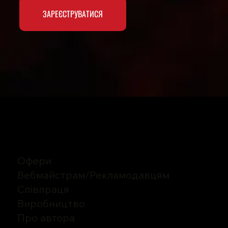
ЗАРЕЄСТРУВАТИСЯ
Офери
Вебмайстрам/Рекламодавцям
Співпраця
Виробництво
Про автора