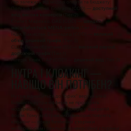
гео залежить від моделі оплати та бюджету:
Польща, Румунія, Болгарія (COD) —
доступний
вхід, висока конверсія
(Tier-2)
Єгипет, Марокко, ОАЕ (COD) —
швидко
масштабується, MENA-регіон
(Tier-2/3)
Індія, Пакистан, Бангладеш (COD) —
великий
об'єм, дешевий трафік
(Tier-3)
США, Великобританія (SS) —
високий payout,
дорожчий трафік
(Tier-1)
Нігерія, Кенія, ПАР (COD) —
дешевий вхід
(Tier-3)
НУТРА І КЛОАКІНГ —
НАВІЩО ВІН ПОТРІБЕН?
Нутра відноситься до "сірих" вертикалей.
Більшість нутра-офферів не проходять
модерацію Facebook та Google у відкритій
формі. Тому арбітражники використовують
клоакінг — показ безпечної сторінки
модераторам і реальної конверсійної сторінки