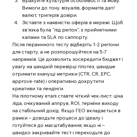
Врахуйте культурні особливості та мову. 
Вимоги до тону, візуалів, форматів дат/
валют, тригерів довіри.
Зіставте з наявністю оферів в мережі. Щоб 
зв'язка була "під регіон", з прийнятними 
капами та SLA по саппорту.
Після первинного тесту відберіть 1-2 регіони 
для старту, а не розпорошуйтеся на 5-7 
напрямків. Це дозволить зосередити бюджет і 
увагу на швидкій перевірці гіпотез, швидше 
отримати значущі метрики (CTR, CR, EPC, 
approve-rate) і оперативно докрутити 
креативи та лендінги.
На пілотному етапі ставте чіткий чек-лист: ціна 
ліда, очікуваний аппрув, ROI, терміни виходу 
на стабільний дохід. Якщо ГЕО вкладається в 
рамки – доводьте процеси до ідеалу і 
готуйтеся до масштабування; якщо ні – 
швидко закривайте тест і переходьте до 