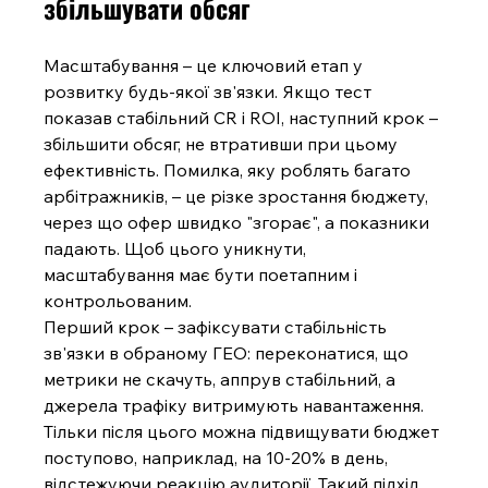
збільшувати обсяг
Масштабування – це ключовий етап у 
розвитку будь-якої зв'язки. Якщо тест 
показав стабільний CR і ROI, наступний крок – 
збільшити обсяг, не втративши при цьому 
ефективність. Помилка, яку роблять багато 
арбітражників, – це різке зростання бюджету, 
через що офер швидко "згорає", а показники 
падають. Щоб цього уникнути, 
масштабування має бути поетапним і 
контрольованим.
Перший крок – зафіксувати стабільність 
зв'язки в обраному ГЕО: переконатися, що 
метрики не скачуть, аппрув стабільний, а 
джерела трафіку витримують навантаження. 
Тільки після цього можна підвищувати бюджет 
поступово, наприклад, на 10-20% в день, 
відстежуючи реакцію аудиторії. Такий підхід 