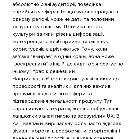
абсолютно різні аудиторії, поведінка і 
сприйняття оферів. Те, що чудово працює в 
одному регіоні, може не дати та половини 
результату в іншому. Причина проста: 
культурні звички, рівень цифровізації, 
конкуренція і спосіб прийняття рішень у 
користувачів відрізняються. Тому, коли 
зв'язка "вмирає" в одній країні, вона може 
"воскреснути" в іншій, де аудиторія реагує по-
іншому і трафік дешевший.
Наприклад, в Європі користувачі звикли до 
прозорості та аналітики: для них важливі 
зрозумілі лендінги, чіткі офери та 
підтвердження легальності продукту. Тут 
спрацьовують акуратні, логічно побудовані 
ланцюжки з аналітикою та зрозумілим UX. В 
Азії, навпаки, вирішальну роль часто відіграє 
візуал – короткі відеоформати, сторітеллінг і 
динаміка. Чим простіше і швидше креатив 