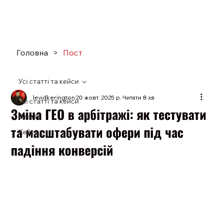
Головна
>
Пост
Усі статті та кейси
levidkerington
20 жовт. 2025 р.
Читати 8 хв
Усі статті та кейси
Зміна ГЕО в арбітражі: як тестувати
Статті
та масштабувати офери під час
Кейси
падіння конверсій