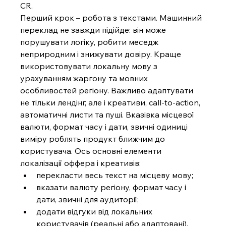
CR.
Перший крок – робота з текстами. Машинний 
переклад не завжди підійде: він може 
порушувати логіку, робити меседж 
неприродним і знижувати довіру. Краще 
використовувати локальну мову з 
урахуванням жаргону та мовних 
особливостей регіону. Важливо адаптувати 
не тільки лендінг, але і креативи, call-to-action, 
автоматичні листи та пуші. Вказівка місцевої 
валюти, формат часу і дати, звичні одиниці 
виміру роблять продукт ближчим до 
користувача. Ось основні елементи 
локалізації оффера і креативів:
перекласти весь текст на місцеву мову;
вказати валюту регіону, формат часу і 
дати, звичні для аудиторії;
додати відгуки від локальних 
користувачів (реальні або адаптовані), 