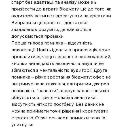
старт без адаптації та аналізу може з ь 
призвести до втрати бюджету ще до того, як 
аудиторія встигне відреагувати на креативи. 
Виправити це просто – достатньо 
заздалегідь розуміти, де найчастіше 
допускаються промахи.
Перша типова помилка – відсутність 
локалізації. Навіть ідеальна пропозиція може 
провалитися, якщо лендінг не перекладений, 
кнопки виглядають незвично, а візуали не 
збігаються з ментальністю аудиторії. Друга 
помилка – різке зростання бюджету: офер не 
витримує навантаження, алгоритми джерел 
починають "плавати", аппрув падає, і зв'язка 
обнуляється. Третя – слабка аналітика і 
відсутність чіткого постбеку. Без даних не 
можна приймати точні рішення і коригувати 
стратегію. Отже, ось часті помилки та як їх 
уникнути: