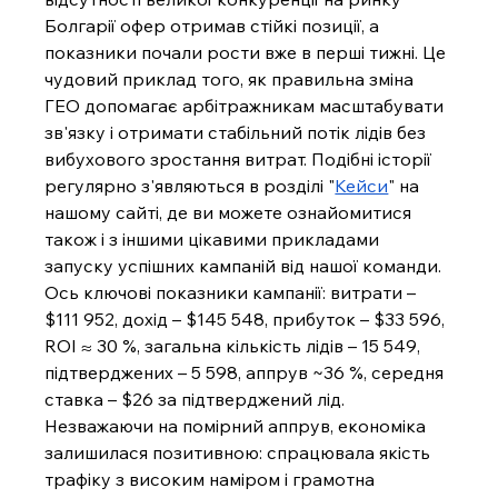
Болгарії офер отримав стійкі позиції, а 
показники почали рости вже в перші тижні. Це 
чудовий приклад того, як правильна зміна 
ГЕО допомагає арбітражникам масштабувати 
зв'язку і отримати стабільний потік лідів без 
вибухового зростання витрат. Подібні історії 
регулярно з'являються в розділі "
Кейси
" на 
нашому сайті, де ви можете ознайомитися 
також і з іншими цікавими прикладами 
запуску успішних кампаній від нашої команди.
Ось ключові показники кампанії: витрати – 
$111 952, дохід – $145 548, прибуток – $33 596, 
ROI ≈ 30 %, загальна кількість лідів – 15 549, 
підтверджених – 5 598, аппрув ~36 %, середня 
ставка – $26 за підтверджений лід. 
Незважаючи на помірний аппрув, економіка 
залишилася позитивною: спрацювала якість 
трафіку з високим наміром і грамотна 