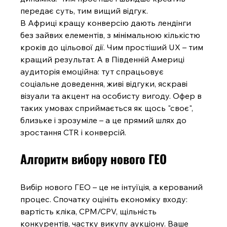
передає суть, тим вищий відгук.
В Африці кращу конверсію дають лендінги 
без зайвих елементів, з мінімальною кількістю 
кроків до цільової дії. Чим простіший UX – тим 
кращий результат. А в Південній Америці 
аудиторія емоційна: тут спрацьовує 
соціальне доведення, живі відгуки, яскраві 
візуали та акцент на особисту вигоду. Офер в 
таких умовах сприймається як щось "своє", 
близьке і зрозуміле – а це прямий шлях до 
зростання CTR і конверсій.
Алгоритм вибору нового ГЕО
Вибір нового ГЕО – це не інтуїція, а керований 
процес. Спочатку оцініть економіку входу: 
вартість кліка, CPM/CPV, щільність 
конкурентів, частку викупу аукціону. Ваше 