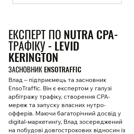
Арбітраж з нульовими інвестиціями: Як
почати без грошей
ЕКСПЕРТ ПО NUTRA CPA-
ТРАФІКУ - LEVID
KERINGTON
ЗАСНОВНИК ENSOTRAFFIC
Влад – підприємець та засновник
EnsoTraffic. Він є експертом у галузі
арбітражу трафіку, створення CPA-
мереж та запуску власних нутро-
офферів. Маючи багаторічний досвід у
digital-маркетингу, Влад зосереджений
на побудові довгострокових відносин із