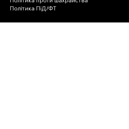
Політика проти шахрайства
Політика ПіД/ФТ