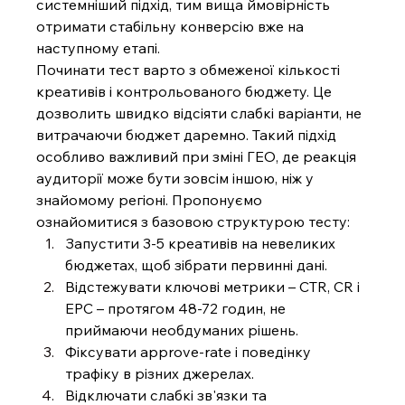
системніший підхід, тим вища ймовірність 
отримати стабільну конверсію вже на 
наступному етапі.
Починати тест варто з обмеженої кількості 
креативів і контрольованого бюджету. Це 
дозволить швидко відсіяти слабкі варіанти, не 
витрачаючи бюджет даремно. Такий підхід 
особливо важливий при зміні ГЕО, де реакція 
аудиторії може бути зовсім іншою, ніж у 
знайомому регіоні. Пропонуємо 
ознайомитися з базовою структурою тесту:
Запустити 3-5 креативів на невеликих 
бюджетах, щоб зібрати первинні дані.
Відстежувати ключові метрики – CTR, CR і 
EPC – протягом 48-72 годин, не 
приймаючи необдуманих рішень.
Фіксувати approve-rate і поведінку 
трафіку в різних джерелах.
Відключати слабкі зв'язки та 