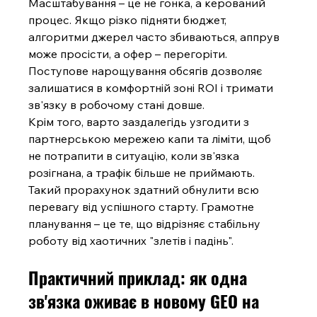
Масштабування – це не гонка, а керований 
процес. Якщо різко підняти бюджет, 
алгоритми джерел часто збиваються, аппрув 
може просісти, а офер – перегоріти. 
Поступове нарощування обсягів дозволяє 
залишатися в комфортній зоні ROI і тримати 
зв'язку в робочому стані довше.
Крім того, варто заздалегідь узгодити з 
партнерською мережею капи та ліміти, щоб 
не потрапити в ситуацію, коли зв'язка 
розігнана, а трафік більше не приймають. 
Такий прорахунок здатний обнулити всю 
перевагу від успішного старту. Грамотне 
планування – це те, що відрізняє стабільну 
роботу від хаотичних "злетів і падінь".
Практичний приклад: як одна 
зв'язка оживає в новому GEO на 