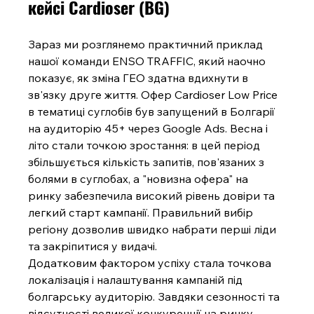
кейсі Cardioser (BG)
Зараз ми розглянемо практичний приклад 
нашої команди ENSO TRAFFIC, який наочно 
показує, як зміна ГЕО здатна вдихнути в 
зв'язку друге життя. Офер Cardioser Low Price 
в тематиці суглобів був запущений в Болгарії 
на аудиторію 45+ через Google Ads. Весна і 
літо стали точкою зростання: в цей період 
збільшується кількість запитів, пов'язаних з 
болями в суглобах, а "новизна офера" на 
ринку забезпечила високий рівень довіри та 
легкий старт кампанії. Правильний вибір 
регіону дозволив швидко набрати перші ліди 
та закріпитися у видачі.
Додатковим фактором успіху стала точкова 
локалізація і налаштування кампаній під 
болгарську аудиторію. Завдяки сезонності та 
відсутності великої конкуренції на ринку 