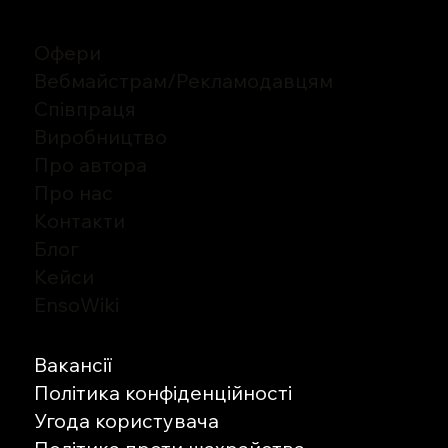
Офери
Вебмайстрам/Рекламодавцям
Співпраця
Виробництво
Про автора
Про нас
Контакти
Блог
Кейси
EnsoWiki
Вакансії
Політика конфіденційності
Угода користувача