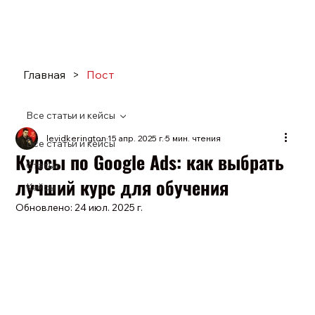
Главная
>
Пост
Все статьи и кейсы
levidkerington
15 апр. 2025 г.
5 мин. чтения
Все статьи и кейсы
Курсы по Google Ads: как выбрать
Статьи
лучший курс для обучения
Кейсы
Обновлено:
24 июл. 2025 г.